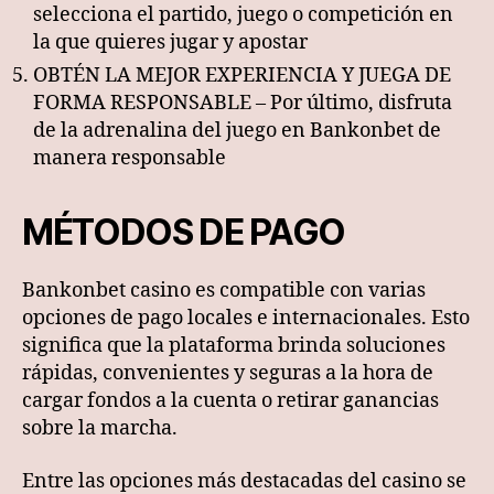
selecciona el partido, juego o competición en
la que quieres jugar y apostar
OBTÉN LA MEJOR EXPERIENCIA Y JUEGA DE
FORMA RESPONSABLE – Por último, disfruta
de la adrenalina del juego en Bankonbet de
manera responsable
MÉTODOS DE PAGO
Bankonbet casino es compatible con varias
opciones de pago locales e internacionales. Esto
significa que la plataforma brinda soluciones
rápidas, convenientes y seguras a la hora de
cargar fondos a la cuenta o retirar ganancias
sobre la marcha.
Entre las opciones más destacadas del casino se