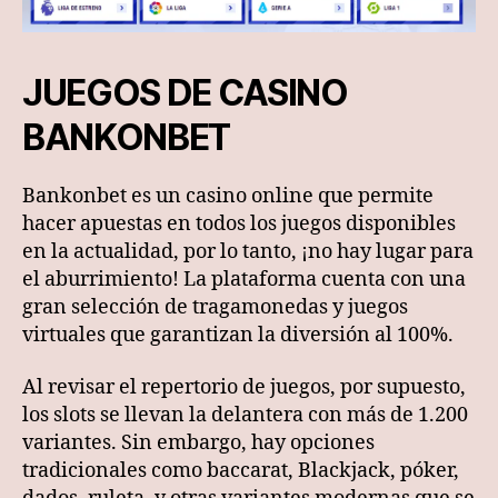
JUEGOS DE CASINO
BANKONBET
Bankonbet es un casino online que permite
hacer apuestas en todos los juegos disponibles
en la actualidad, por lo tanto, ¡no hay lugar para
el aburrimiento! La plataforma cuenta con una
gran selección de tragamonedas y juegos
virtuales que garantizan la diversión al 100%.
Al revisar el repertorio de juegos, por supuesto,
los slots se llevan la delantera con más de 1.200
variantes. Sin embargo, hay opciones
tradicionales como baccarat, Blackjack, póker,