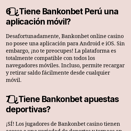
6️⃣ ¿Tiene Bankonbet Perú una
aplicación móvil?
Desafortunadamente, Bankonbet online casino
no posee una aplicación para Android e iOS. Sin
embargo, ¡no te preocupes! La plataforma es
totalmente compatible con todos los
navegadores móviles. Incluso, permite recargar
y retirar saldo fácilmente desde cualquier
móvil.
7️⃣ ¿Tiene Bankonbet apuestas
deportivas?
¡SÍ! Los jugadores de Bankonbet casino tienen