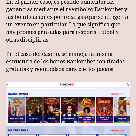
En el primer caso, es posible aumentar las
ganancias mediante el reembolso Bankonbet y
las bonificaciones por recargas que se dirigen a
un evento en particular. Lo que significa que
hay promos pensadas para e-sports, fútbol y
otras disciplinas.
En el caso del casino, se maneja la misma
estructura de los bonos Bankonbet con tiradas
gratuitas y reembolsos para ciertos juegos.