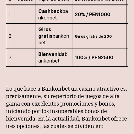
Cashback
ba
U
1
20% / PEN1000
nkonbet
B
Giros
U
2
gratis
bankon
Giros gratis de 200
B
bet
Bienvenida
b
U
3
100% / PEN2500
ankonbet
B
Lo que hace a Bankonbet un casino atractivo es,
precisamente, su repertorio de juegos de alta
gama con excelentes promociones y bonos,
iniciando por los insuperables bonos de
bienvenida. En la actualidad, Bankonbet ofrece
tres opciones, las cuales se dividen en: