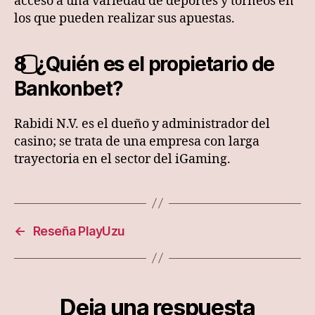
acceso a una variedad de deportes y torneos en
los que pueden realizar sus apuestas.
8️⃣ ¿Quién es el propietario de
Bankonbet?
Rabidi N.V. es el dueño y administrador del
casino; se trata de una empresa con larga
trayectoria en el sector del iGaming.
←
Reseña PlayUzu
Deja una respuesta