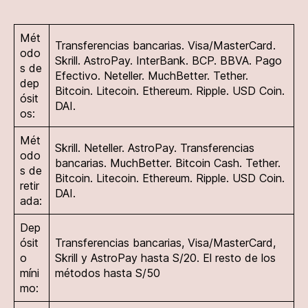
Mét
Transferencias bancarias. Visa/MasterCard.
odo
Skrill. AstroPay. InterBank. BCP. BBVA. Pago
s de
Efectivo. Neteller. MuchBetter. Tether.
dep
Bitcoin. Litecoin. Ethereum. Ripple. USD Coin.
ósit
DAI.
os:
Mét
Skrill. Neteller. AstroPay. Transferencias
odo
bancarias. MuchBetter. Bitcoin Cash. Tether.
s de
Bitcoin. Litecoin. Ethereum. Ripple. USD Coin.
retir
DAI.
ada:
Dep
ósit
Transferencias bancarias, Visa/MasterCard,
o
Skrill y AstroPay hasta S/20. El resto de los
míni
métodos hasta S/50
mo: