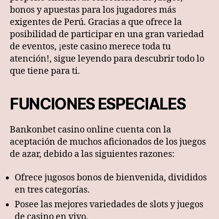
bonos y apuestas para los jugadores más
exigentes de Perú. Gracias a que ofrece la
posibilidad de participar en una gran variedad
de eventos, ¡este casino merece toda tu
atención!, sigue leyendo para descubrir todo lo
que tiene para ti.
FUNCIONES ESPECIALES
Bankonbet casino online cuenta con la
aceptación de muchos aficionados de los juegos
de azar, debido a las siguientes razones:
Ofrece jugosos bonos de bienvenida, divididos
en tres categorías.
Posee las mejores variedades de slots y juegos
de casino en vivo.