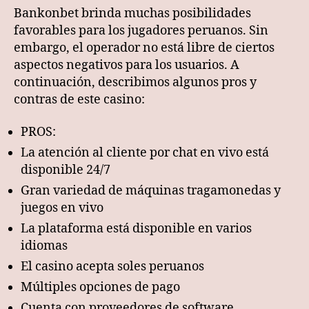
Bankonbet brinda muchas posibilidades
favorables para los jugadores peruanos. Sin
embargo, el operador no está libre de ciertos
aspectos negativos para los usuarios. A
continuación, describimos algunos pros y
contras de este casino:
PROS:
La atención al cliente por chat en vivo está
disponible 24/7
Gran variedad de máquinas tragamonedas y
juegos en vivo
La plataforma está disponible en varios
idiomas
El casino acepta soles peruanos
Múltiples opciones de pago
Cuenta con proveedores de software