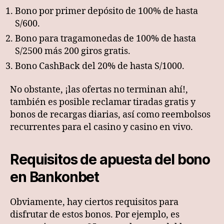
Bono por primer depósito de 100% de hasta
S/600.
Bono para tragamonedas de 100% de hasta
S/2500 más 200 giros gratis.
Bono CashBack del 20% de hasta S/1000.
No obstante, ¡las ofertas no terminan ahí!,
también es posible reclamar tiradas gratis y
bonos de recargas diarias, así como reembolsos
recurrentes para el casino y casino en vivo.
Requisitos de apuesta del bono
en Bankonbet
Obviamente, hay ciertos requisitos para
disfrutar de estos bonos. Por ejemplo, es