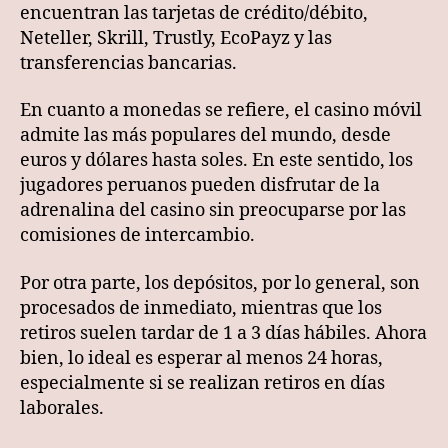
encuentran las tarjetas de crédito/débito,
Neteller, Skrill, Trustly, EcoPayz y las
transferencias bancarias.
En cuanto a monedas se refiere, el casino móvil
admite las más populares del mundo, desde
euros y dólares hasta soles. En este sentido, los
jugadores peruanos pueden disfrutar de la
adrenalina del casino sin preocuparse por las
comisiones de intercambio.
Por otra parte, los depósitos, por lo general, son
procesados de inmediato, mientras que los
retiros suelen tardar de 1 a 3 días hábiles. Ahora
bien, lo ideal es esperar al menos 24 horas,
especialmente si se realizan retiros en días
laborales.